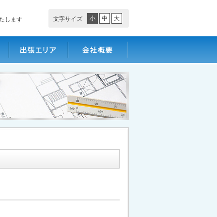
小
中
大
文字サイズ
たします
出張エリア
会社概要