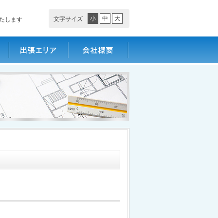
小
中
大
文字サイズ
たします
出張エリア
会社概要