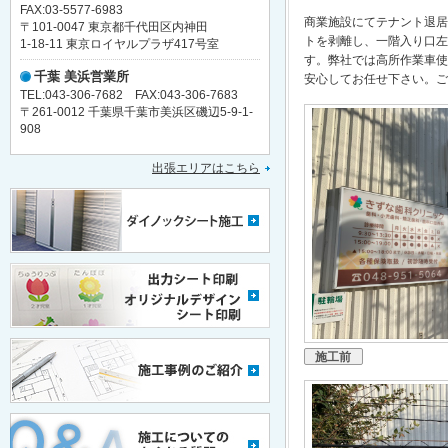
FAX:03-5577-6983
商業施設にてテナント退居
〒101-0047 東京都千代田区内神田
トを剥離し、一階入り口左
1-18-11 東京ロイヤルプラザ417号室
す。弊社では高所作業車使
千葉 美浜営業所
安心してお任せ下さい。ご
TEL:043-306-7682 FAX:043-306-7683
〒261-0012 千葉県千葉市美浜区磯辺5-9-1-
908
出張エリアはこちら
施工前